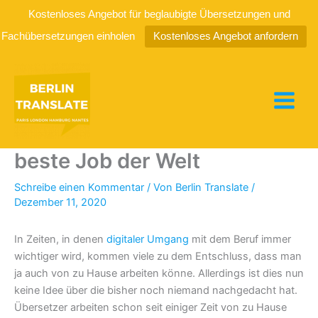
Kostenloses Angebot für beglaubigte Übersetzungen und
Fachübersetzungen einholen
Kostenloses Angebot anfordern
Zum
Inhalt
springen
Übersetzer/in – Der vielleicht
beste Job der Welt
Schreibe einen Kommentar
/ Von
Berlin Translate
/
Dezember 11, 2020
In Zeiten, in denen
digitaler Umgang
mit dem Beruf immer
wichtiger wird, kommen viele zu dem Entschluss, dass man
ja auch von zu Hause arbeiten könne. Allerdings ist dies nun
keine Idee über die bisher noch niemand nachgedacht hat.
Übersetzer arbeiten schon seit einiger Zeit von zu Hause