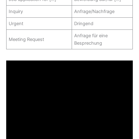
Inquiry
Anfrage/Nachfrage
Urgent
Dringend
Anfrage für eine
Meeting Request
Besprechung