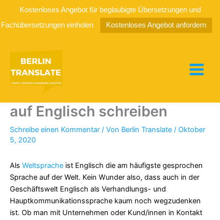
Kostenloses Angebot für beglaubigte Übersetzungen und
Fachübersetzungen einholen
Kostenloses Angebot anfordern
Zum
Inhalt
springen
E-Mails und Briefe richtig
auf Englisch schreiben
Schreibe einen Kommentar
/ Von
Berlin Translate
/
Oktober
5, 2020
Als
Weltsprache
ist Englisch die am häufigste gesprochen
Sprache auf der Welt. Kein Wunder also, dass auch in der
Geschäftswelt Englisch als Verhandlungs- und
Hauptkommunikationssprache kaum noch wegzudenken
ist. Ob man mit Unternehmen oder Kund/innen in Kontakt