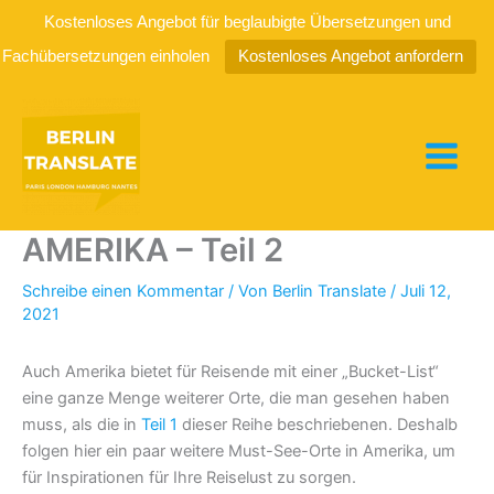
Kostenloses Angebot für beglaubigte Übersetzungen und
Fachübersetzungen einholen
Kostenloses Angebot anfordern
Zum
Inhalt
springen
MUST-SEE-ORTE IN
AMERIKA – Teil 2
Schreibe einen Kommentar
/ Von
Berlin Translate
/
Juli 12,
2021
Auch Amerika bietet für Reisende mit einer „Bucket-List“
eine ganze Menge weiterer Orte, die man gesehen haben
muss, als die in
Teil 1
dieser Reihe beschriebenen. Deshalb
folgen hier ein paar weitere Must-See-Orte in Amerika, um
für Inspirationen für Ihre Reiselust zu sorgen.