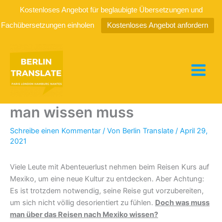
Kostenloses Angebot für beglaubigte Übersetzungen und
Fachübersetzungen einholen
Kostenloses Angebot anfordern
Zum
Inhalt
springen
Reisen nach Mexiko: Was
man wissen muss
Schreibe einen Kommentar
/ Von
Berlin Translate
/
April 29,
2021
Viele Leute mit Abenteuerlust nehmen beim Reisen Kurs auf
Mexiko, um eine neue Kultur zu entdecken. Aber Achtung:
Es ist trotzdem notwendig, seine Reise gut vorzubereiten,
um sich nicht völlig desorientiert zu fühlen.
Doch was muss
man über das Reisen nach Mexiko wissen?