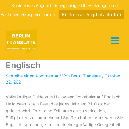
Kostenloses Angebot für beglaubigte Übersetzungen und
Fachübersetzungen einholen
Kostenloses Angebot anfordern
Zum
Inhalt
springen
Halloween-Vokabular auf
Englisch
Schreibe einen Kommentar
/ Von
Berlin Translate
/
Oktober
22, 2021
Vollständiger Guide zum Halloween-Vokabular auf Englisch
Halloween ist ein Fest, das jedes Jahr am 31. Oktober
gefeiert wird. Es ist eine Zeit, um sich zu verkleiden,
Süßigkeiten zu sammeln und Spaß zu haben. Aber wenn Sie
Englisch sprechen, ist es auch eine großartige Gelegenheit,