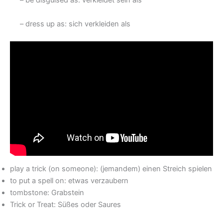
– be disguised as: verkleidet sein als
– dress up as: sich verkleiden als
play a trick (on someone): (jemandem) einen Streich spielen
to put a spell on: etwas verzaubern
tombstone: Grabstein
Trick or Treat: Süßes oder Saures