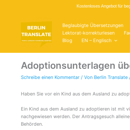
Kostenloses Angebot für be
Zum
Inhalt
Beglaubigte Übersetzungen
springen
Lektorat-korrekturlesen
Fa
Blog
EN – Englisch
Adoptionsunterlagen üb
Schreibe einen Kommentar
/ Von
Berlin Translate
Haben Sie vor ein Kind aus dem Ausland zu adopt
Ein Kind aus dem Ausland zu adoptieren ist mit 
nachgewiesen werden. Der Antragsgesuch alleine 
Behörden.