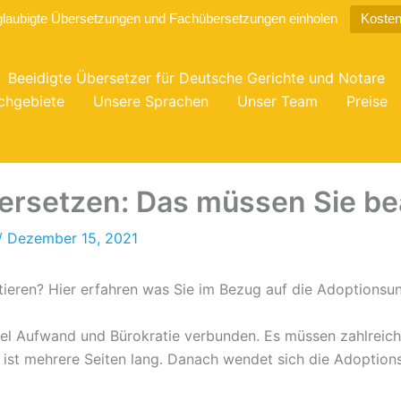
glaubigte Übersetzungen und Fachübersetzungen einholen
Kosten
Beeidigte Übersetzer für Deutsche Gerichte und Notare
chgebiete
Unsere Sprachen
Unser Team
Preise
ersetzen: Das müssen Sie b
/
Dezember 15, 2021
ieren? Hier erfahren was Sie im Bezug auf die Adoptionsu
viel Aufwand und Bürokratie verbunden. Es müssen zahlrei
ist mehrere Seiten lang. Danach wendet sich die Adoptions