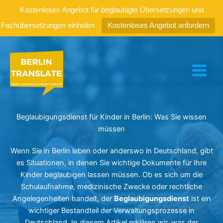
Kostenloses Angebot für beglaubigte Übersetzungen und
Fachübersetzungen einholen
Kostenloses Angebot anfordern
Zum
Inhalt
springen
Beglaubigungsdienst für Kinder in Berlin: Was Sie wissen
müssen
Wenn Sie in Berlin leben oder anderswo in Deutschland, gibt
es Situationen, in denen Sie wichtige Dokumente für Ihre
Kinder beglaubigen lassen müssen. Ob es sich um die
Schulaufnahme, medizinische Zwecke oder rechtliche
Angelegenheiten handelt, der
Beglaubigungsdienst
ist ein
wichtiger Bestandteil der Verwaltungsprozesse in
Deutschland. In diesem Artikel erklären wir, was der