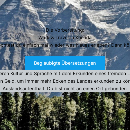
Die Vorbereitung:
Work & Travel in Kanada
öchtest du einfach mal wieder was Neues erleben? Dann könn
Beglaubigte Übersetzungen
eren Kultur und Sprache mit dem Erkunden eines fremden La
in Geld, um immer mehr Ecken des Landes erkunden zu könn
Auslandsaufenthalt: Du bist nicht an einen Ort gebunden.