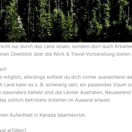
nicht nur durch das Land reisen, sondern dort auch Arbeiten
einen Überblick über die Work & Travel-Vorbereitung bieten.
en?
d möglich, allerdings solltest du dich vorher ausreichend 
ach Land kann es z. B. schwierig sein, ein passendes Visu
n besonders beliebt sind die Länder Australien, Neuseeland
s zeitlich befristete Arbeiten im Ausland erlaubt.
nen Aufenthalt in Kanada beantwortet.
el erfüllen?