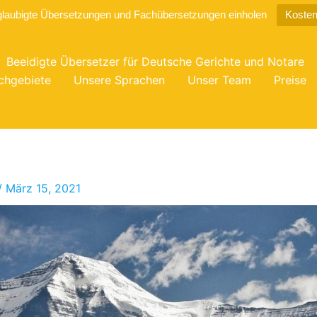
glaubigte Übersetzungen und Fachübersetzungen einholen
Kosten
Beeidigte Übersetzer für Deutsche Gerichte und Notare
chgebiete
Unsere Sprachen
Unser Team
Preise
/
März 15, 2021