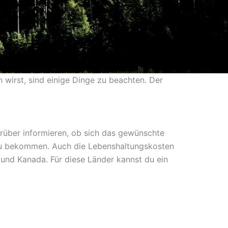
 wirst, sind einige Dinge zu beachten. Der
darüber informieren, ob sich das gewünschte
m zu bekommen. Auch die Lebenshaltungskosten
 und Kanada. Für diese Länder kannst du ein