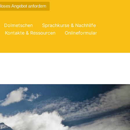
loses Angebot anfordern
Dolmetschen
Sprachkurse & Nachhilfe
Kontakte & Ressourcen
Onlineformular