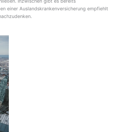
ließen. Inzwischen gibt es bereits
eben einer Auslandskrankenversicherung empfiehlt
g nachzudenken.