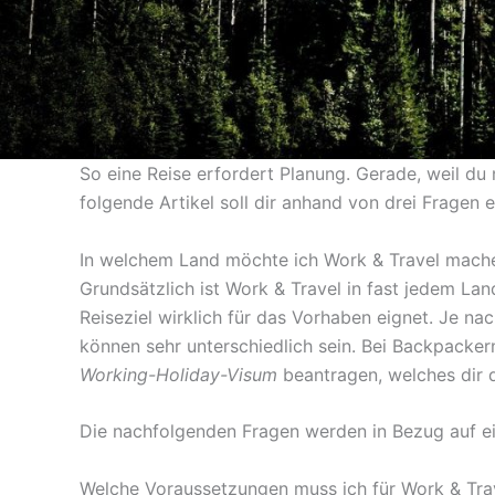
So eine Reise erfordert Planung. Gerade, weil du 
folgende Artikel soll dir anhand von drei Fragen 
In welchem Land möchte ich Work & Travel mach
Grundsätzlich ist Work & Travel in fast jedem Lan
Reiseziel wirklich für das Vorhaben eignet. Je n
können sehr unterschiedlich sein. Bei Backpacker
Working-Holiday-Visum
beantragen, welches dir da
Die nachfolgenden Fragen werden in Bezug auf ei
Welche Voraussetzungen muss ich für Work & Trav