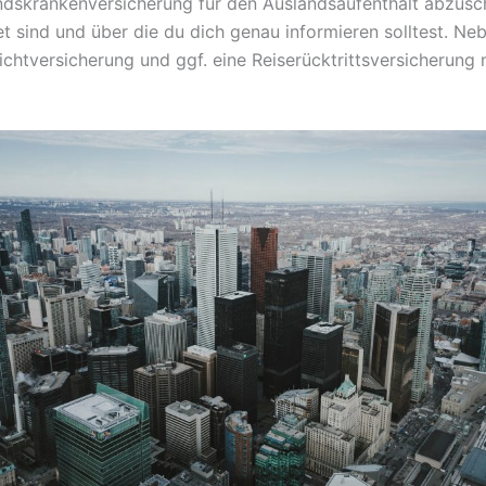
andskrankenversicherung für den Auslandsaufenthalt abzusch
et sind und über die du dich genau informieren solltest. N
flichtversicherung und ggf. eine Reiserücktrittsversicherun