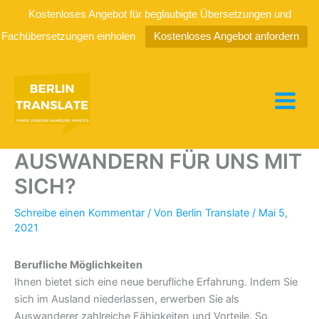
Kostenloses Angebot für beglaubigte Übersetzungen und
Fachübersetzungen einholen
Kostenloses Angebot anfordern
Zum
Inhalt
springen
WAS BRINGT DAS
AUSWANDERN FÜR UNS MIT
SICH?
Schreibe einen Kommentar
/ Von
Berlin Translate
/
Mai 5,
2021
Berufliche Möglichkeiten
Ihnen bietet sich eine neue berufliche Erfahrung. Indem Sie
sich im Ausland niederlassen, erwerben Sie als
Auswanderer zahlreiche Fähigkeiten und Vorteile. So