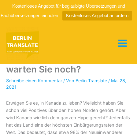
Kostenloses Angebot für beglaubigte Übersetzungen und
Fachübersetzungen einholen
Kostenloses Angebot anfordern
Zum
Inhalt
springen
Leben in Kanada: Worauf
warten Sie noch?
Schreibe einen Kommentar
/ Von
Berlin Translate
/
Mai 28,
2021
Erwägen Sie es, in Kanada zu leben? Vielleicht haben Sie
schon viel Positives über den hohen Norden gehört. Aber
wird Kanada wirklich dem ganzen Hype gerecht? Jedenfalls
hat das Land eine der höchsten Einbürgerungsraten der
Welt. Das bedeutet, dass etwa 98% der Neueinwanderer