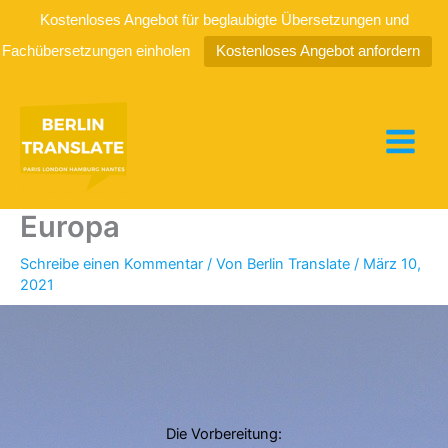
Kostenloses Angebot für beglaubigte Übersetzungen und
Fachübersetzungen einholen
Kostenloses Angebot anfordern
Zum
Inhalt
springen
Ein Auslandspraktikum in
Europa
Schreibe einen Kommentar
/ Von
Berlin Translate
/
März 10,
2021
Die Vorbereitung: