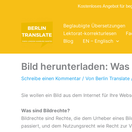
Kostenloses Angebot für be
Zum
Inhalt
Beglaubigte Übersetzungen
springen
Lektorat-korrekturlesen
Fa
Blog
EN – Englisch
Bild herunterladen: Was
Schreibe einen Kommentar
/ Von
Berlin Translate
Sie wollen ein Bild aus dem Internet für Ihre We
Was sind Bildrechte?
Bildrechte sind Rechte, die dem Urheber eines B
passiert, und dem Nutzungsrecht wie Recht zur V