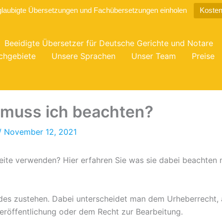
glaubigte Übersetzungen und Fachübersetzungen einholen
Kosten
Beeidigte Übersetzer für Deutsche Gerichte und Notare
chgebiete
Unsere Sprachen
Unser Team
Preise
 muss ich beachten?
/
November 12, 2021
bseite verwenden? Hier erfahren Sie was sie dabei beachten
ildes zustehen. Dabei unterscheidet man dem Urheberrecht,
eröffentlichung oder dem Recht zur Bearbeitung.