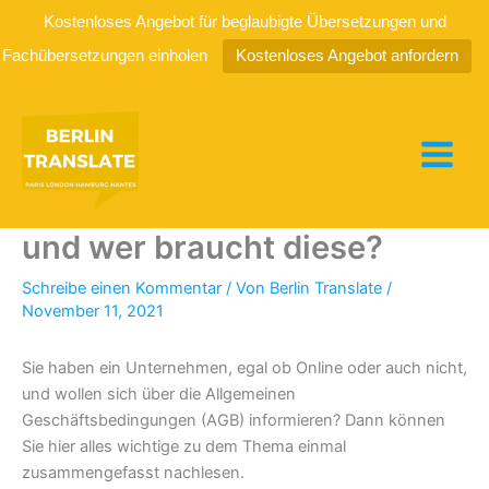
Kostenloses Angebot für beglaubigte Übersetzungen und
Fachübersetzungen einholen
Kostenloses Angebot anfordern
Zum
Inhalt
springen
AGB – Definition, Infos, Inhalt
und wer braucht diese?
Schreibe einen Kommentar
/ Von
Berlin Translate
/
November 11, 2021
Sie haben ein Unternehmen, egal ob Online oder auch nicht,
und wollen sich über die Allgemeinen
Geschäftsbedingungen (AGB) informieren? Dann können
Sie hier alles wichtige zu dem Thema einmal
zusammengefasst nachlesen.