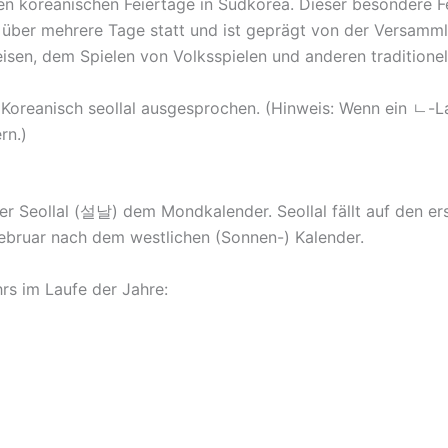
llen koreanischen Feiertage in Südkorea. Dieser besondere F
 über mehrere Tage statt und ist geprägt von der Versamml
eisen, dem Spielen von Volksspielen und anderen traditionell
 Koreanisch seollal ausgesprochen. (Hinweis: Wenn ein ㄴ-La
rn.)
t der Seollal (설날) dem Mondkalender. Seollal fällt auf den 
bruar nach dem westlichen (Sonnen-) Kalender.
rs im Laufe der Jahre: