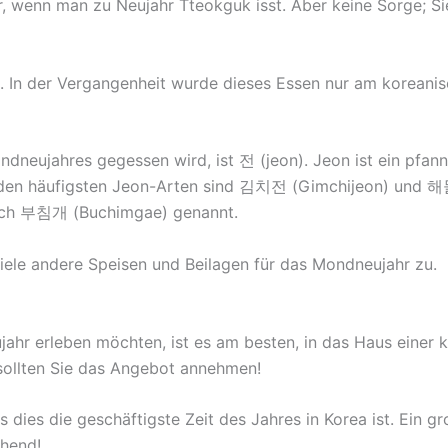
er, wenn man zu Neujahr Tteokguk isst. Aber keine Sorge; Si
n. In der Vergangenheit wurde dieses Essen nur am korean
dneujahres gegessen wird, ist 전 (jeon). Jeon ist ein pfann
 beiden häufigsten Jeon-Arten sind 김치전 (Gimchijeon) und
auch 부침개 (Buchimgae) genannt.
iele andere Speisen und Beilagen für das Mondneujahr zu.
jahr erleben möchten, ist es am besten, in das Haus einer
 sollten Sie das Angebot annehmen!
dies die geschäftigste Zeit des Jahres in Korea ist. Ein gr
chend!