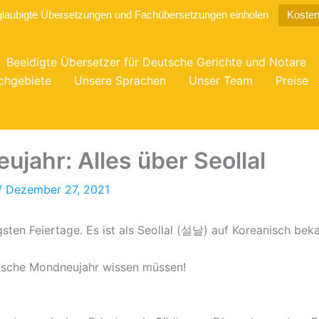
glaubigte Übersetzungen und Fachübersetzungen einholen
Kosten
Beeidigte Übersetzer für Deutsche Gerichte und Notare
chgebiete
Unsere Sprachen
Unser Team
Preise
jahr: Alles über Seollal
/
Dezember 27, 2021
sten Feiertage. Es ist als Seollal (설날) auf Koreanisch beka
anische Mondneujahr wissen müssen!