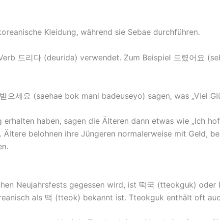
e koreanische Kleidung, während sie Sebae durchführen.
s Verb 드리다 (deurida) verwendet. Zum Beispiel 드렸어요 (se
받으세요 (saehae bok mani badeuseyo) sagen, was „Viel Glüc
rhalten haben, sagen die Älteren dann etwas wie „Ich hoff
en. Ältere belohnen ihre Jüngeren normalerweise mit Geld, 
en.
chen Neujahrsfests gegessen wird, ist 떡국 (tteokguk) oder
reanisch als 떡 (tteok) bekannt ist. Tteokguk enthält oft a