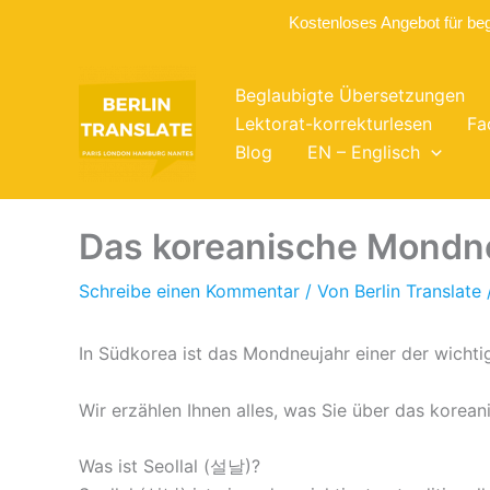
Kostenloses Angebot für be
Zum
Inhalt
Beglaubigte Übersetzungen
springen
Lektorat-korrekturlesen
Fa
Blog
EN – Englisch
Das koreanische Mondneu
Schreibe einen Kommentar
/ Von
Berlin Translate
In Südkorea ist das Mondneujahr einer der wichtig
Wir erzählen Ihnen alles, was Sie über das kore
Was ist Seollal (설날)?