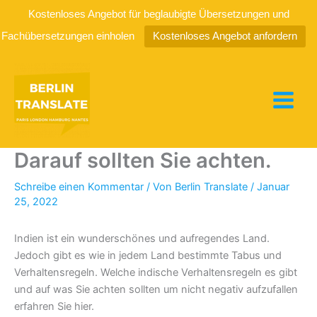
Kostenloses Angebot für beglaubigte Übersetzungen und
Fachübersetzungen einholen
Kostenloses Angebot anfordern
Zum
Inhalt
springen
Indische Verhaltensregeln:
Darauf sollten Sie achten.
Schreibe einen Kommentar
/ Von
Berlin Translate
/
Januar
25, 2022
Indien ist ein wunderschönes und aufregendes Land.
Jedoch gibt es wie in jedem Land bestimmte Tabus und
Verhaltensregeln. Welche indische Verhaltensregeln es gibt
und auf was Sie achten sollten um nicht negativ aufzufallen
erfahren Sie hier.