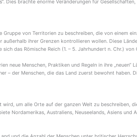
s“. Dies brachte enorme Veränderungen für Gesellschaften,
ne Gruppe von Territorien zu beschreiben, die von einem ei
r außerhalb ihrer Grenzen kontrollieren wollen. Diese Län
te sich das Römische Reich (1. – 5. Jahrhundert n. Chr.) vo
ien neue Menschen, Praktiken und Regeln in ihre „neuen“ L
ner – der Menschen, die das Land zuerst bewohnt haben. Di
et wird, um alle Orte auf der ganzen Welt zu beschreiben, d
iete Nordamerikas, Australiens, Neuseelands, Asiens und Af
and und die Anzahl der Menschen unter britischer Herrscha