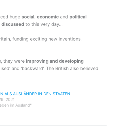
enced huge
social
,
economic
and
political
 discussed
to this very day…
itain, funding exciting new inventions,
es, they were
improving and developing
ised’ and ‘backward’. The British also believed
.
EN ALS AUSLÄNDER IN DEN STAATEN
26, 2021
Leben im Ausland"