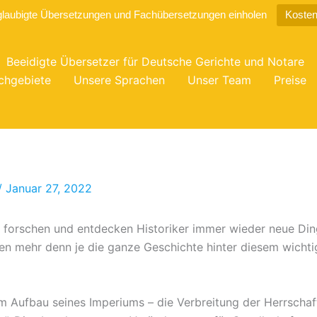
glaubigte Übersetzungen und Fachübersetzungen einholen
Kosten
Beeidigte Übersetzer für Deutsche Gerichte und Notare
chgebiete
Unsere Sprachen
Unser Team
Preise
/
Januar 27, 2022
forschen und entdecken Historiker immer wieder neue Ding
n mehr denn je die ganze Geschichte hinter diesem wichtig
m Aufbau seines Imperiums – die Verbreitung der Herrscha