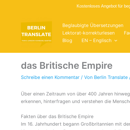
Kostenloses Angebot für be
Zum
Inhalt
Beglaubigte Übersetzungen
springen
Lektorat-korrekturlesen
Fa
Blog
EN – Englisch
das Britische Empire
Schreibe einen Kommentar
/ Von
Berlin Translate
Über einen Zeitraum von über 400 Jahren hinweg 
erkennen, hinterfragen und verstehen die Mensche
Fakten über das Britische Empire
Im 16. Jahrhundert begann Großbritannien mit de