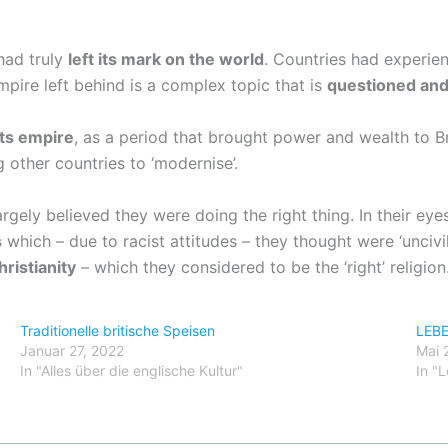
 had truly
left its mark on the world
. Countries had experi
mpire left behind is a complex topic that is
questioned and
its empire
, as a period that brought power and wealth to Br
 other countries to ‘modernise’.
rgely believed they were doing the right thing. In their ey
s
which – due to racist attitudes – they thought were ‘uncivil
hristianity
– which they considered to be the ‘right’ religion
Traditionelle britische Speisen
LEB
Januar 27, 2022
Mai 
In "Alles über die englische Kultur"
In "