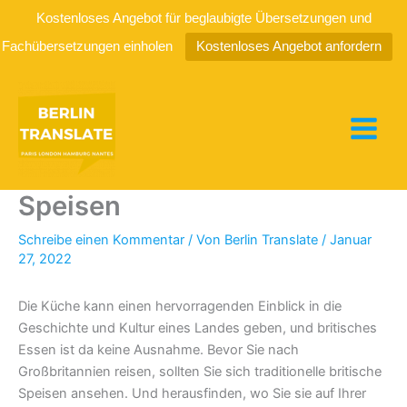
Kostenloses Angebot für beglaubigte Übersetzungen und
Fachübersetzungen einholen
Kostenloses Angebot anfordern
Zum
Inhalt
springen
Traditionelle britische
Speisen
Schreibe einen Kommentar
/ Von
Berlin Translate
/
Januar
27, 2022
Die Küche kann einen hervorragenden Einblick in die
Geschichte und Kultur eines Landes geben, und britisches
Essen ist da keine Ausnahme. Bevor Sie nach
Großbritannien reisen, sollten Sie sich traditionelle britische
Speisen ansehen. Und herausfinden, wo Sie sie auf Ihrer