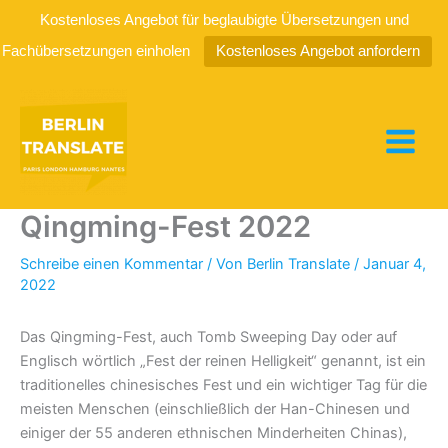
Kostenloses Angebot für beglaubigte Übersetzungen und
Fachübersetzungen einholen
Kostenloses Angebot anfordern
Zum
Inhalt
springen
Chinesischer Feiertag:
Qingming-Fest 2022
Schreibe einen Kommentar
/ Von
Berlin Translate
/
Januar 4,
2022
Das Qingming-Fest, auch Tomb Sweeping Day oder auf
Englisch wörtlich „Fest der reinen Helligkeit“ genannt, ist ein
traditionelles chinesisches Fest und ein wichtiger Tag für die
meisten Menschen (einschließlich der Han-Chinesen und
einiger der 55 anderen ethnischen Minderheiten Chinas),