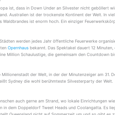
?
ropa ist, dass in Down Under an Silvester nicht geböllert w
and. Australien ist der trockenste Kontinent der Welt. In 
es Waldbrandes ist enorm hoch. Ein einziger Feuerwerkskör
tädten werden jedes Jahr öffentliche Feuerwerke organisier
mten
Opernhaus
bekannt. Das Spektakel dauert 12 Minuten, 
eine Million Schaulustige, die gemeinsam den Countdown bi
e Millionenstadt der Welt, in der der Minutenzeiger am 31. 
ißt Sydney die wohl berühmteste Silvesterparty der Welt.
enschen auch gerne am Strand, wo lokale Einrichtungen wie 
man in dem Doppeldorf Tweet Heads und Coolangatta. Es li
ellt Queensland nicht auf Sommerzeit um und so gibt es z