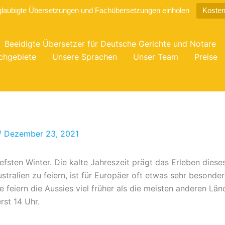
glaubigte Übersetzungen und Fachübersetzungen einholen
Kosten
Beeidigte Übersetzer für Deutsche Gerichte und Notare
chgebiete
Unsere Sprachen
Unser Team
Preise
/
Dezember 23, 2021
fsten Winter. Die kalte Jahreszeit prägt das Erleben dieses 
ustralien zu feiern, ist für Europäer oft etwas sehr besond
eiern die Aussies viel früher als die meisten anderen Län
erst 14 Uhr.