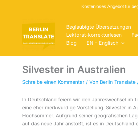
Kostenloses Angebot für be
Zum
Inhalt
Beglaubigte Übersetzungen
springen
Lektorat-korrekturlesen
Fa
Blog
EN – Englisch
Silvester in Australien
Schreibe einen Kommentar
/ Von
Berlin Translate
In Deutschland feiern wir den Jahreswechsel im tie
eine eher merkwürdige Vorstellung. Silvester in A
Hochsommer. Aufgrund seiner geografischen Lage f
auf das neue Jahr anstößt, ist es in Deutschland 