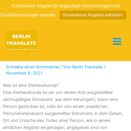
Kostenloses Angebot für beglaubigte Übersetzungen und
Fachübersetzungen einholen
Kostenloses Angebot anfordern
Zum
Inhalt
springen
Sterbeurkunde übersetzen
Schreibe einen Kommentar
/ Von
Berlin Translate
/
November 8, 2021
Was ist eine Sterbeurkunde?
Eine Sterbeurkunde ist ein von einem Arzt ausgestelltes
rechtsgültiges Dokument, aus dem hervorgeht, wann eine
Person gestorben ist, oder ein von einem staatlichen
Personenstandsamt ausgestelltes Dokument, in dem Datum,
Ort und Ursache des Todes einer Person, wie in einem
amtlichen Register eingetragen, angegeben sind von