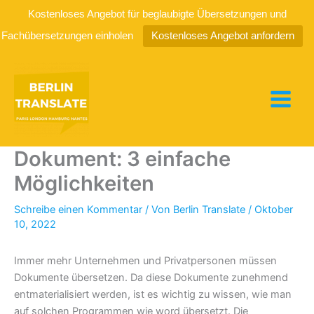
Kostenloses Angebot für beglaubigte Übersetzungen und
Fachübersetzungen einholen
Kostenloses Angebot anfordern
Zum
Inhalt
springen
So übersetzen Sie ein Word
Dokument: 3 einfache
Möglichkeiten
Schreibe einen Kommentar
/ Von
Berlin Translate
/
Oktober
10, 2022
Immer mehr Unternehmen und Privatpersonen müssen
Dokumente übersetzen. Da diese Dokumente zunehmend
entmaterialisiert werden, ist es wichtig zu wissen, wie man
auf solchen Programmen wie word übersetzt. Die