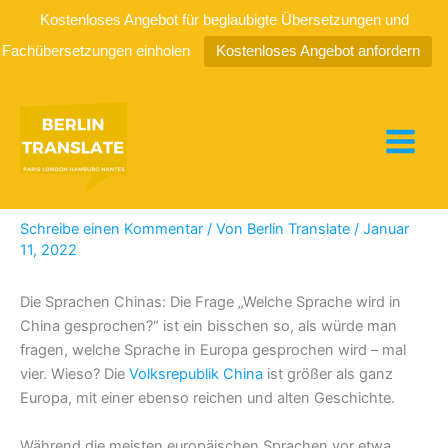
Kostenloses Angebot für beglaubigte Übersetzungen und
Fachübersetzungen einholen
Kostenloses Angebot anfordern
Zum
Inhalt
springen
Die vielen Sprachen Chinas
Schreibe einen Kommentar
/ Von
Berlin Translate
/
Januar
11, 2022
Die Sprachen Chinas: Die Frage „Welche Sprache wird in
China gesprochen?“ ist ein bisschen so, als würde man
fragen, welche Sprache in Europa gesprochen wird – mal
vier. Wieso? Die
Volksrepublik China
ist größer als ganz
Europa, mit einer ebenso reichen und alten Geschichte.
Während die meisten europäischen Sprachen vor etwa