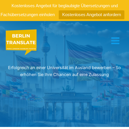
Kostenloses Angebot für beglaubigte Übersetzungen und
Fachübersetzungen einholen
Kostenloses Angebot anfordern
Zum
Inhalt
springen
Erfolgreich an einer Universität im Ausland bewerben – So
erhöhen Sie Ihre Chancen auf eine Zulassung