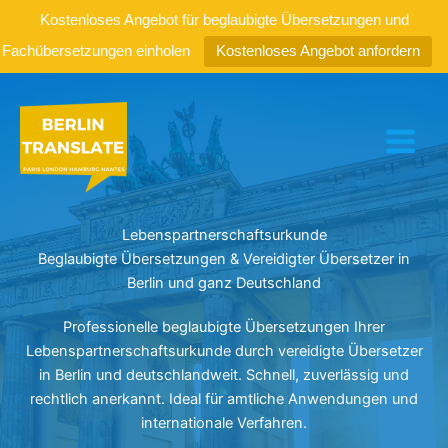
Kostenloses Angebot für beglaubigte Übersetzungen und
Fachübersetzungen einholen
Kostenloses Angebot anfordern
Zum
Inhalt
springen
Lebenspartnerschaftsurkunde
Beglaubigte Übersetzungen & Vereidigter Übersetzer in
Berlin und ganz Deutschland
Professionelle beglaubigte Übersetzungen Ihrer
Lebenspartnerschaftsurkunde durch vereidigte Übersetzer
in Berlin und deutschlandweit. Schnell, zuverlässig und
rechtlich anerkannt. Ideal für amtliche Anwendungen und
internationale Verfahren.