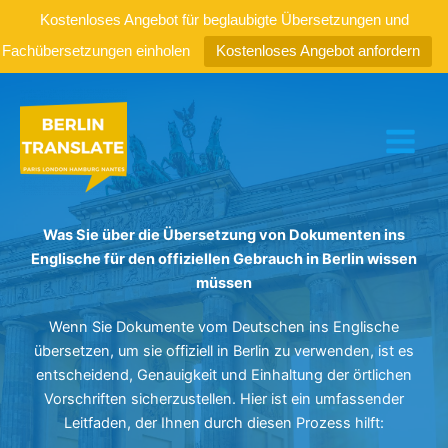
Kostenloses Angebot für beglaubigte Übersetzungen und
Fachübersetzungen einholen
Kostenloses Angebot anfordern
Zum
Inhalt
springen
Was Sie über die Übersetzung von Dokumenten ins
Englische für den offiziellen Gebrauch in Berlin wissen
müssen
Wenn Sie Dokumente vom Deutschen ins Englische
übersetzen, um sie offiziell in Berlin zu verwenden, ist es
entscheidend, Genauigkeit und Einhaltung der örtlichen
Vorschriften sicherzustellen. Hier ist ein umfassender
Leitfaden, der Ihnen durch diesen Prozess hilft: