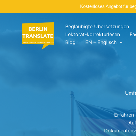
Kostenloses Angebot für be
Zum
Inhalt
Beglaubigte Übersetzungen
springen
Lektorat-korrekturlesen
Fa
Blog
EN – Englisch
Umfa
Erfahren 
Auf
Dokumentenvor