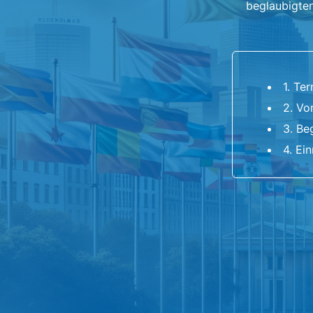
beglaubigten
1. Te
2. Vo
3. Be
4. Ei