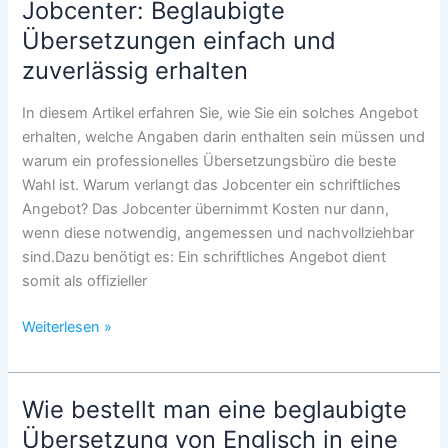
Jobcenter: Beglaubigte
Bankangelegenheiten
Übersetzungen einfach und
in
Frankreich
zuverlässig erhalten
–
was
In diesem Artikel erfahren Sie, wie Sie ein solches Angebot
jetzt
erhalten, welche Angaben darin enthalten sein müssen und
zu
warum ein professionelles Übersetzungsbüro die beste
tun
Wahl ist. Warum verlangt das Jobcenter ein schriftliches
ist
Angebot? Das Jobcenter übernimmt Kosten nur dann,
wenn diese notwendig, angemessen und nachvollziehbar
sind.Dazu benötigt es: Ein schriftliches Angebot dient
somit als offizieller
Schriftliches
Weiterlesen »
Angebot
für
das
Wie bestellt man eine beglaubigte
Jobcenter:
Übersetzung von Englisch in eine
Beglaubigte