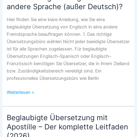
andere Sprache (außer Deutsch)?
Übersetzungen
einfach
Hier finden Sie eine klare Anleitung, wie Sie eine
und
beglaubigte Übersetzung von Englisch in eine andere
zuverlässig
Fremdsprache beauftragen können. 1. Das richtige
erhalten
Übersetzungsbüro wählen Nicht jeder beeidigte Übersetzer
ist für alle Sprachen zugelassen. Für beglaubigte
Übersetzungen Englisch–Spanisch oder Englisch–
Französisch benötigen Sie Übersetzer, die in ihrem Zielland
bzw. Zuständigkeitsbereich vereidigt sind. Ein
professionelles Übersetzungsbüro wie Berlin
Wie
Weiterlesen »
bestellt
man
eine
Beglaubigte Übersetzung mit
beglaubigte
Apostille – Der komplette Leitfaden
Übersetzung
(2026)
von