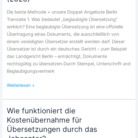
Englisch
Die beste Methode + unsere Doppel-Angebote Berlin
in
Translate 1. Was bedeutet „beglaubigte Übersetzung“
eine
wirklich? Eine beglaubigte Übersetzung ist eine offizielle
andere
Übertragung eines Dokuments, die ausschließlich von
Sprache
einem vereidigten Übersetzer erstellt werden darf. Dieser
(außer
Übersetzer ist durch ein deutsches Gericht – zum Beispiel
Deutsch)?
das Landgericht Berlin – ermächtigt, Dokumente
rechtsgültig zu übersetzen.Durch Stempel, Unterschrift und
Beglaubigungsvermerk
Beglaubigte
Weiterlesen »
Übersetzung
mit
Apostille
Wie funktioniert die
–
Kostenübernahme für
Der
Übersetzungen durch das
komplette
Leitfaden