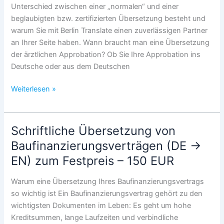
Jobcenter?
Unterschied zwischen einer „normalen“ und einer
beglaubigten bzw. zertifizierten Übersetzung besteht und
warum Sie mit Berlin Translate einen zuverlässigen Partner
an Ihrer Seite haben. Wann braucht man eine Übersetzung
der ärztlichen Approbation? Ob Sie Ihre Approbation ins
Deutsche oder aus dem Deutschen
Ärztliche
Weiterlesen »
Approbation
übersetzen
lassen
Schriftliche Übersetzung von
–
Baufinanzierungsverträgen (DE →
warum
EN) zum Festpreis – 150 EUR
das
so
Warum eine Übersetzung Ihres Baufinanzierungsvertrags
wichtig
so wichtig ist Ein Baufinanzierungsvertrag gehört zu den
ist
wichtigsten Dokumenten im Leben: Es geht um hohe
Kreditsummen, lange Laufzeiten und verbindliche