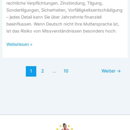
rechtliche Verpflichtungen. Zinsbindung, Tilgung,
Sondertilgungen, Sicherheiten, Vorfälligkeitsentschädigung
– jedes Detail kann Sie über Jahrzehnte finanziell
beeinflussen. Wenn Deutsch nicht Ihre Muttersprache ist,
ist das Risiko von Missverständnissen besonders hoch.
Schriftliche
Weiterlesen »
Übersetzung
von
Baufinanzierungsverträgen
1
2
…
10
Weiter
→
(DE
→
EN)
zum
Festpreis
–
150
EUR