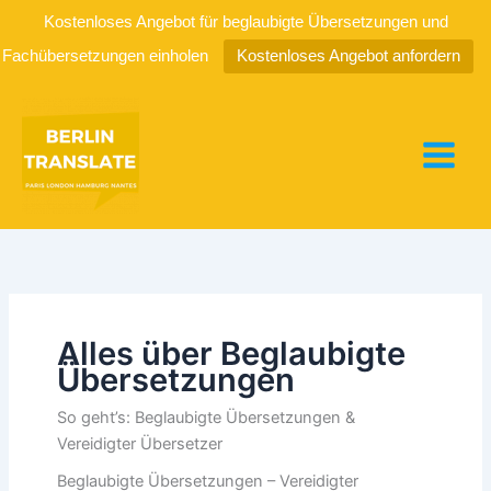
Kostenloses Angebot für beglaubigte Übersetzungen und
Fachübersetzungen einholen
Kostenloses Angebot anfordern
Zum
Inhalt
springen
Alles über Beglaubigte
Übersetzungen
So geht’s: Beglaubigte Übersetzungen &
Vereidigter Übersetzer
Beglaubigte Übersetzungen – Vereidigter