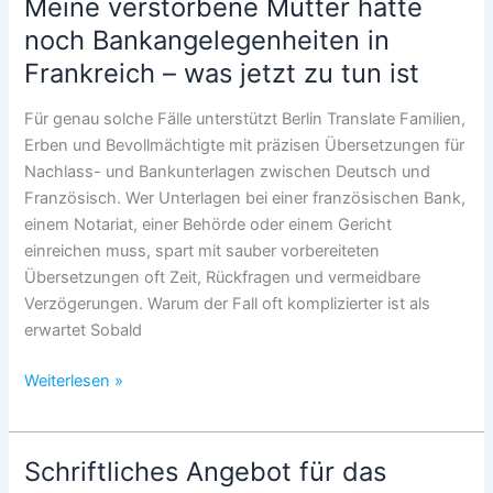
Meine verstorbene Mutter hatte
Mitte
noch Bankangelegenheiten in
für
Frankreich – was jetzt zu tun ist
Übersetzungskosten
–
Für genau solche Fälle unterstützt Berlin Translate Familien,
Das
Erben und Bevollmächtigte mit präzisen Übersetzungen für
müssen
Nachlass- und Bankunterlagen zwischen Deutsch und
Antragsteller
Französisch. Wer Unterlagen bei einer französischen Bank,
wissen
einem Notariat, einer Behörde oder einem Gericht
einreichen muss, spart mit sauber vorbereiteten
Übersetzungen oft Zeit, Rückfragen und vermeidbare
Verzögerungen. Warum der Fall oft komplizierter ist als
erwartet Sobald
Meine
Weiterlesen »
verstorbene
Mutter
hatte
Schriftliches Angebot für das
noch