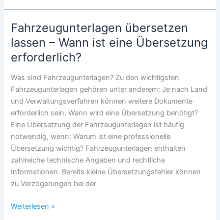
im
Ausland
Fahrzeugunterlagen übersetzen
–
lassen – Wann ist eine Übersetzung
Wann
erforderlich?
benötigen
Sie
Was sind Fahrzeugunterlagen? Zu den wichtigsten
eine
Fahrzeugunterlagen gehören unter anderem: Je nach Land
beglaubigte
und Verwaltungsverfahren können weitere Dokumente
Übersetzung?
erforderlich sein. Wann wird eine Übersetzung benötigt?
Eine Übersetzung der Fahrzeugunterlagen ist häufig
notwendig, wenn: Warum ist eine professionelle
Übersetzung wichtig? Fahrzeugunterlagen enthalten
zahlreiche technische Angaben und rechtliche
Informationen. Bereits kleine Übersetzungsfehler können
zu Verzögerungen bei der
Fahrzeugunterlagen
Weiterlesen »
übersetzen