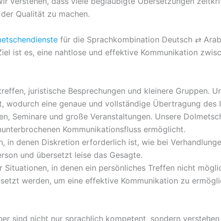
ir verstehen, dass viele beglaubigte Übersetzungen zeitkrit
 der Qualität zu machen.
etschendienste
für die Sprachkombination Deutsch ⇄ Arabi
Ziel ist es, eine nahtlose und effektive Kommunikation zw
treffen, juristische Besprechungen und kleinere Gruppen.
, wodurch eine genaue und vollständige Übertragung des In
en, Seminare und große Veranstaltungen. Unsere Dolmetsch
ununterbrochenen Kommunikationsfluss ermöglicht.
, in denen Diskretion erforderlich ist, wie bei Verhandlun
erson und übersetzt leise das Gesagte.
r Situationen, in denen ein persönliches Treffen nicht mögl
esetzt werden, um eine effektive Kommunikation zu ermögli
r sind nicht nur sprachlich kompetent, sondern verstehen 