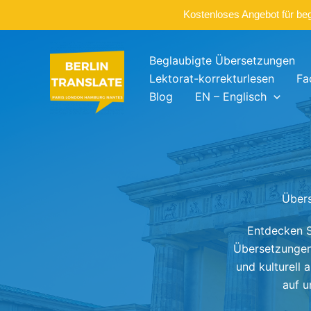
Kostenloses Angebot für be
Zum
Inhalt
Beglaubigte Übersetzungen
springen
Lektorat-korrekturlesen
Fa
Blog
EN – Englisch
Übers
Entdecken S
Übersetzungen
und kulturell
auf u