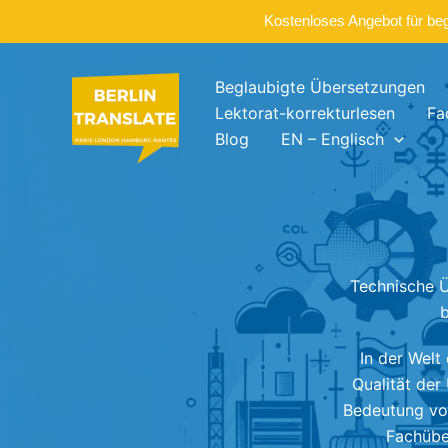
Kostenloses Angebot für be
Zum
Inhalt
Beglaubigte Übersetzungen
springen
Lektorat-korrekturlesen
Fa
Blog
EN – Englisch
Technische Ü
b
In der Welt
Qualität der
Bedeutung von
Fachüber